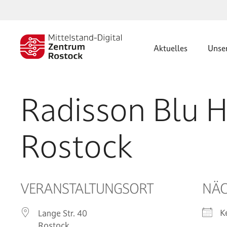
Zum
Inhalt
springen
Aktuelles
Unse
Radisson Blu H
Rostock
VERANSTALTUNGSORT
NÄC
K
Lange Str. 40
Rostock