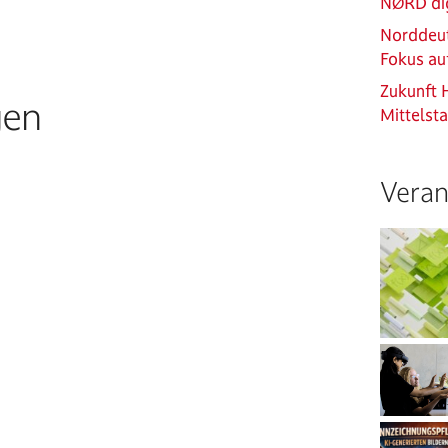
NØRD dig
Norddeut
Fokus au
Zukunft 
gen
Mittelst
Veran