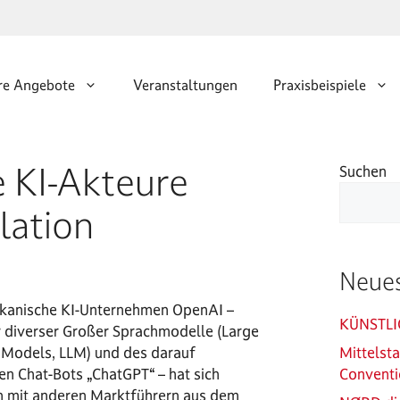
re Angebote
Veranstaltungen
Praxisbeispiele
e KI-Akteure
Suchen
lation
Neues
kanische KI-Unternehmen OpenAI –
KÜNSTLI
r diverser Großer Sprachmodelle (Large
Models, LLM) und des darauf
Mittelst
en Chat-Bots „ChatGPT“ – hat sich
Conventi
mit anderen Marktführern aus dem