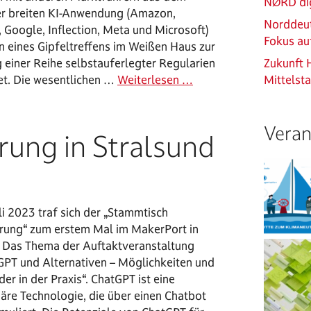
NØRD dig
er breiten KI-Anwendung (Amazon,
Norddeut
 Google, Inflection, Meta und Microsoft)
Fokus au
 eines Gipfeltreffens im Weißen Haus zur
 einer Reihe selbstauferlegter Regularien
Zukunft 
tet. Die wesentlichen …
Weiterlesen …
Mittelst
Veran
rung in Stralsund
i 2023 traf sich der „Stammtisch
ierung“ zum erstem Mal im MakerPort in
. Das Thema der Auftaktveranstaltung
GPT und Alternativen – Möglichkeiten und
der in der Praxis“. ChatGPT ist eine
näre Technologie, die über einen Chatbot