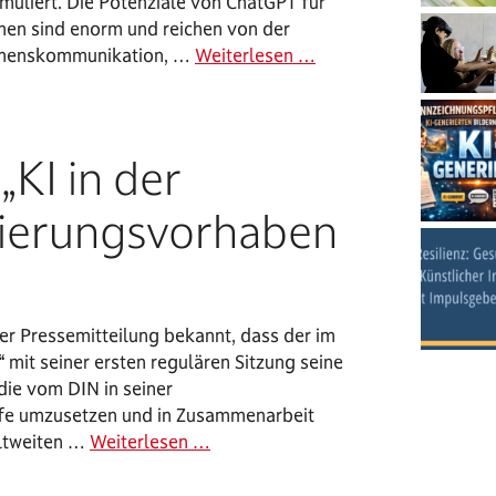
muliert. Die Potenziale von ChatGPT für
en sind enorm und reichen von der
menskommunikation, …
Weiterlesen …
KI in der
mierungsvorhaben
ner Pressemitteilung bekannt, dass der im
“ mit seiner ersten regulären Sitzung seine
die vom DIN in seiner
fe umzusetzen und in Zusammenarbeit
eltweiten …
Weiterlesen …