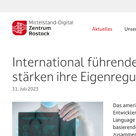
Zum
Inhalt
springen
Aktuelles
Unse
International führend
stärken ihre Eigenregu
31. Juli 2023
Das ameri
Entwickle
Language 
basierend
zusammen 