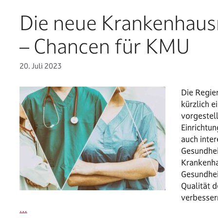
Die neue Krankenhau
– Chancen für KMU
20. Juli 2023
Die Regie
kürzlich 
vorgestell
Einrichtu
auch inte
Gesundhei
Krankenha
Gesundhei
Qualität 
verbesser
…