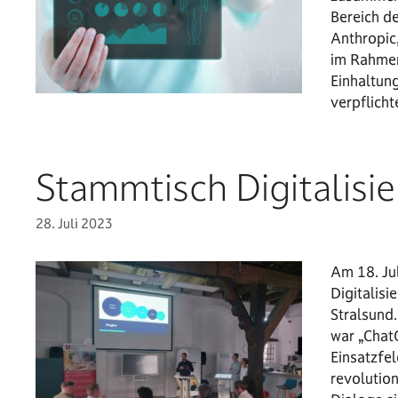
Bereich d
Anthropic,
im Rahmen
Einhaltung
verpflich
Stammtisch Digitalisie
28. Juli 2023
Am 18. Jul
Digitalis
Stralsund
war „Chat
Einsatzfel
revolutio