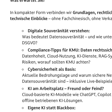
Was erwartet Sie?
In kompakter Form verbinden wir
Grundlagen, rechtlic
technische Einblicke
– ohne Fachchinesisch, ohne Verk
Digitale Souveränität verstehen:
Was bedeutet Datensouveränität – und wie unte
DSGVO?
Compliance-Tipps für KMU: Daten rechtssiche
Datenhoheit, Cloud-Nutzung, KI-Dienste, RAG-Sy
Risiken, worauf sollten KMU achten?
Cybersicherheit als Basis:
Aktuelle Bedrohungslage und warum sichere Net
Datensouveränität sind – inklusive Live-Beispiel
KI am Arbeitsplatz – Freund oder Feind?
Cloud-basierte KI-Modelle wie ChatGPT, Copilot 
offline betriebenen KI-Lösungen.
Eigene KI statt Blackbox: