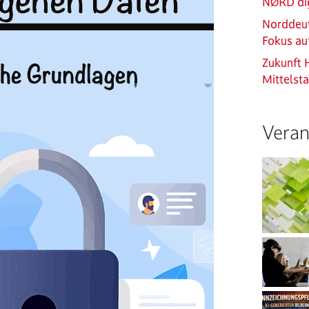
NØRD dig
Norddeut
Fokus au
Zukunft 
Mittelst
Veran