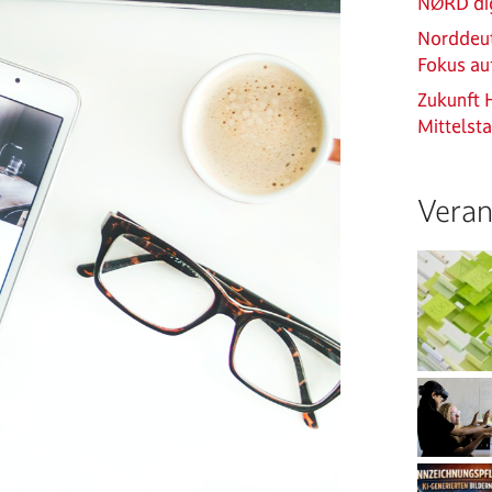
NØRD dig
Norddeut
Fokus au
Zukunft 
Mittelst
Veran