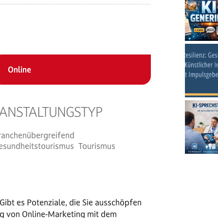
Online
ANSTALTUNGSTYP
der
iCalendar
Off
ranchenübergreifend
esundheitstourismus
Tourismus
ibt es Potenziale, die Sie ausschöpfen
ng von Online-Marketing mit dem