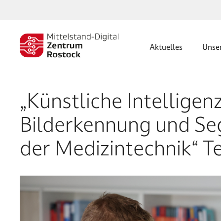
Zum
Inhalt
springen
Aktuelles
Unse
„Künstliche Intelligen
Bilderkennung und Se
der Medizintechnik“ Tei