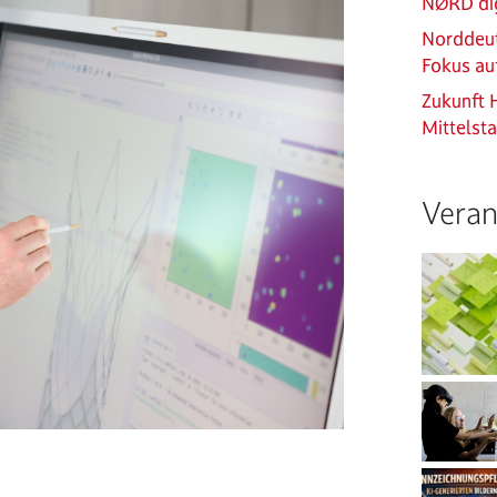
NØRD dig
Norddeut
Fokus au
Zukunft 
Mittelst
Veran