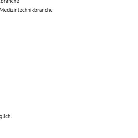
kbranche
 Medizintechnikbranche
lich.