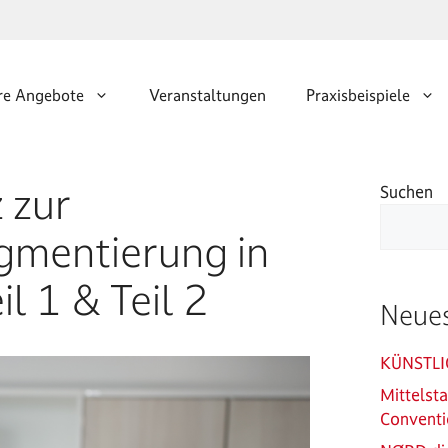
re Angebote
Veranstaltungen
Praxisbeispiele
z zur
Suchen
gmentierung in
l 1 & Teil 2
Neues
KÜNSTLI
Mittelst
Conventi